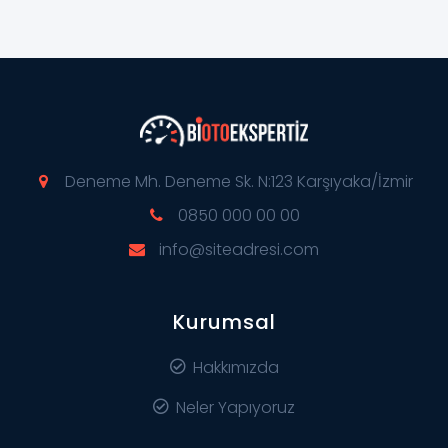
Deneme Mh. Deneme Sk. N:123 Karşıyaka/İzmir
0850 000 00 00
info@siteadresi.com
Kurumsal
Hakkımızda
Neler Yapıyoruz